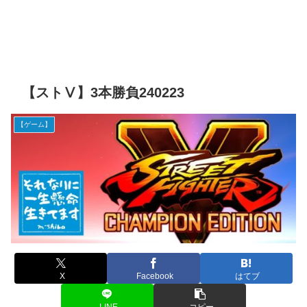
【ストⅤ】3本勝負240223
【ゲーム】
X
Facebook
はてブ
LINE
コピー