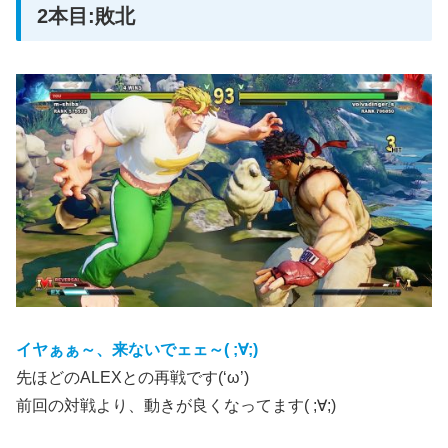
2本目:敗北
イヤぁぁ～、来ないでェェ～( ;∀;)
先ほどのALEXとの再戦です(‘ω’)
前回の対戦より、動きが良くなってます( ;∀;)