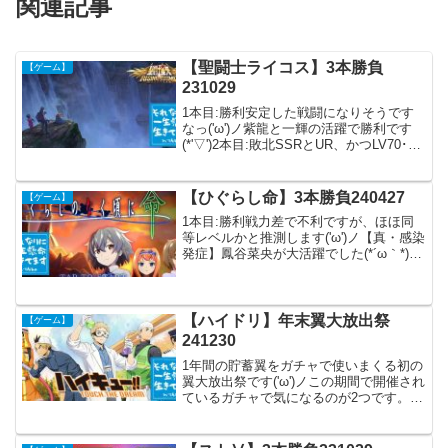
関連記事
【聖闘士ライコス】3本勝負
【ゲーム】
231029
1本目:勝利安定した戦闘になりそうです
なっ('ω')ノ紫龍と一輝の活躍で勝利です
(*'▽')2本目:敗北SSRとUR、かつLV70･･･
敵わんかも( ;∀;)紫龍が踏ん張りました
が、惨敗です( ;∀;)3本目:勝利安定した試
合になるかと思わ...
【ひぐらし命】3本勝負240427
【ゲーム】
1本目:勝利戦力差で不利ですが、ほほ同
等レベルかと推測します('ω')ノ【真・感染
発症】鳳谷菜央が大活躍でした(*´ω｀*)意
外にスムーズに勝利です('ω')ノ2本目:勝利
☆6が3カードで編成･･･( ;∀;)【媛さまの
川遊び】田村媛命のバ...
【ハイドリ】年末翼大放出祭
【ゲーム】
241230
1年間の貯蓄翼をガチャで使いまくる初の
翼大放出祭です('ω')ノこの期間で開催され
ているガチャで気になるのが2つです。
■【ジャージ】月島蛍■【ジャージ】山口
忠今年は翼が206952個！！('ω')夏頃から
仕事が忙しくなり、まったくプレイす