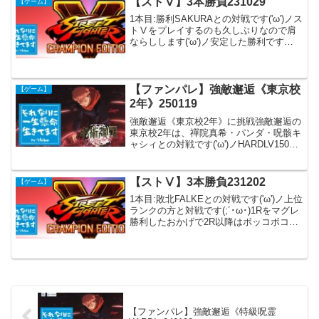
【ストⅤ】3本勝負231029
【ゲーム】
る...
1本目:勝利SAKURAとの対戦です('ω')ノス
トⅤをプレイするのも久しぶりなので肩
ならしします('ω')ノ安定した勝利です
(*'▽')2本目:勝利SAKURAさんとの再戦で
す(*´ω｀*)コマンドミスでビリビリになっ
てしまいました( ；...
【ファンパレ】強敵邂逅《東京校
【ゲーム】
2年》250119
強敵邂逅《東京校2年》に挑戦強敵邂逅の
東京校2年は、禪院真希・パンダ・呪骸キ
ャシィとの対戦です('ω')ノHARDLV150の
虎杖悠仁・伏黒恵・釘崎野薔薇のメイン
キャラ、回復係は家入硝子、五条悟は急
用のスキルで離脱してしまうのでサブで
【ストⅤ】3本勝負231202
【ゲーム】
待機さ...
1本目:敗北FALKEとの対戦です('ω')ノ上位
ランクの方と対戦です(;´･ω･)1Rをマグレ
勝利したおかげで2R以降はボッコボコに
されました( ;∀;)2本目:勝利KENとの対戦
です(/ω＼)鬼のようなコンボに要注意です
( ；´Д｀)ガ...
【ファンパレ】強敵邂逅《特級呪霊