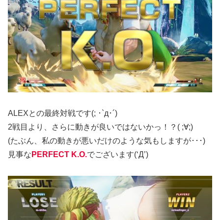
ALEXとの最終対戦です(; ･`д･´)
2戦目より、さらに動きが良いではないかっ！？( ;∀;)
(たぶん、私の動きが悪いだけのような気もしますが･･･)
見事な
PERFECT K.O.
でございます(‘Д’)