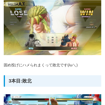
固め投げにハメられまくって敗北です(/ω＼)
3本目:敗北