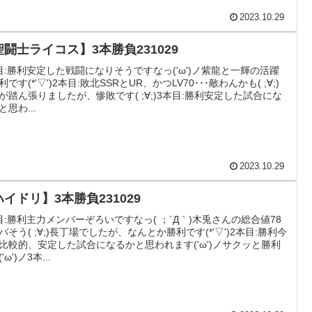
2023.10.29
聖闘士ライコス】3本勝負231029
目:勝利安定した戦闘になりそうですなっ('ω')ノ紫龍と一輝の活躍
です(*'▽')2本目:敗北SSRとUR、かつLV70･･･敵わんかも( ;∀;)
が踏ん張りましたが、惨敗です( ;∀;)3本目:勝利安定した試合にな
と思わ...
2023.10.29
イドリ】3本勝負231029
目:勝利主力メンバーぞろいですなっ( ；´Д｀)木兎さんの総合値78
バそう( ;∀;)長丁場でしたが、なんとか勝利です(*'▽')2本目:勝利今
比較的、安定した試合になるかと思われます('ω')ノサクッと勝利
'ω')ノ3本...