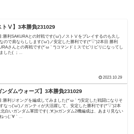
トⅤ】3本勝負231029
目:勝利SAKURAとの対戦です('ω')ノストⅤをプレイするのも久し
なので肩ならしします('ω')ノ安定した勝利です(*'▽')2本目:勝利
KURAさんとの再戦です(*´ω｀*)コマンドミスでビリビリになってし
した( ；...
2023.10.29
ガンダムウォーズ】3本勝負231029
目:勝利ジオングを編成してみました(*´ω｀*)安定した戦闘になりそ
すなっ('ω')ノガンティが大活躍して、安定した勝利です(*'▽')2本
敗北白いガンダム軍団です( ;∀;)νガンダム2機編成は、あまり見ない
っ(;´∀｀...