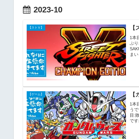
2023-10
【ス
【ストⅤ】
1本
ぶり
SA
まいま
【
【ゲーム】
1本
うで
目:
ですね