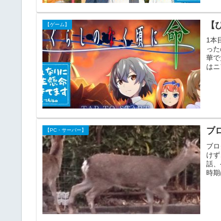
【ひ
【ゲーム】
1本
った
華で
はニ
ブロ
【PC・サーバー】
ブロ
けず
話、
時期