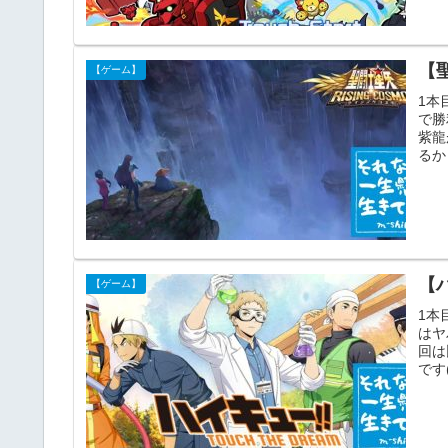
【
【ゲーム】
1本
で勝利
紫龍
るか
【ハ
【ゲーム】
1本
はヤ
回は
です(