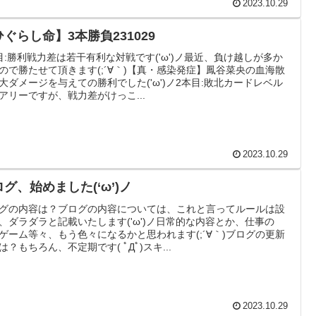
2023.10.29
ぐらし命】3本勝負231029
目:勝利戦力差は若干有利な対戦です('ω')ノ最近、負け越しが多か
ので勝たせて頂きます(;´∀｀)【真・感染発症】鳳谷菜央の血海散
大ダメージを与えての勝利でした('ω')ノ2本目:敗北カードレベル
アリーですが、戦力差がけっこ...
2023.10.29
グ、始めました(‘ω’)ノ
グの内容は？ブログの内容については、これと言ってルールは設
、ダラダラと記載いたします('ω')ノ日常的な内容とか、仕事の
ゲーム等々、もう色々になるかと思われます(;´∀｀)ブログの更新
は？もちろん、不定期です( ﾟДﾟ)スキ...
2023.10.29