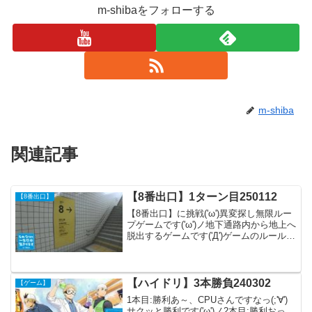
m-shibaをフォローする
m-shiba
関連記事
【8番出口】1ターン目250112
【8番出口】
【8番出口】に挑戦('ω')異変探し無限ルー
プゲームです('ω')ノ地下通路内から地上へ
脱出するゲームです('Д')ゲームのルールは
シンプル( ﾟДﾟ)●異変を見逃さないこと●
異変を見つけたら、すぐに引き返すこと●
異変が見つからなかったら、...
【ハイドリ】3本勝負240302
【ゲーム】
1本目:勝利あ～、CPUさんですなっ(;'∀')
サクッと勝利です('ω')ノ2本目:勝利おっ、