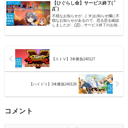
【ひぐらし命】サービス終了( ﾟ
【ゲーム】
Дﾟ)
不穏なお知らせが…( ;∀;)お知らせ欄に不
穏なお知らせがあるので、恐る恐る確認
しましたが…('Д')…サービス終了のお知ら
せ…( ;∀;)2025年2月27日サービス終了と
の事です…(;_;)今後のスケジュール〇
2025年1月17日(金)...
【ストⅤ】3本勝負240127
【ハイドリ】3本勝負240128
コメント