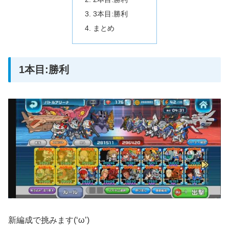
3本目:勝利
まとめ
1本目:勝利
新編成で挑みます(‘ω’)