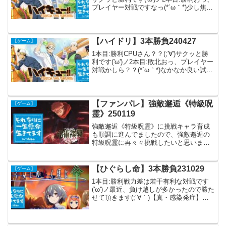
プレイヤー対戦ですなっ(*´ω｀*)少し焦っ
て場面もありましたが、勝利できました(*
´ω｀*)ありがとうございました('ω')ノ3本
目:勝利ん～、...
【ハイドリ】3本勝負240427
【ゲーム】
1本目:勝利CPUさん？？(;'∀')サクッと勝
利です('ω')ノ2本目:敗北おっ、プレイヤー
対戦かしら？？(*´ω｀*)なかなか良い試合
でしたが、敗北でした～( ;∀;)ありがとう
ございました('ω')ノ3本目:勝利ん～、また
CPUさんで...
【ファンパレ】強敵邂逅《特級呪
【ゲーム】
霊》250119
強敵邂逅《特級呪霊》に挑戦キャラ育成
も順調に進んでましたので、強敵邂逅の
特級呪霊に再々々挑戦したいと思います(
;∀;)HARD編成はこちら('ω')ノ虎杖悠仁・
伏黒恵・釘崎野薔薇はLV150・グレード
15・スキルLV10まで上げまくり、回...
【ひぐらし命】3本勝負231029
【ゲーム】
1本目:勝利戦力差は若干有利な対戦です
('ω')ノ最近、負け越しが多かったので勝た
せて頂きます(;´∀｀)【真・感染発症】鳳
谷菜央の血海散華で大ダメージを与えて
の勝利でした('ω')ノ2本目:敗北カードレベ
ルはニアリーですが、戦力差がけっこ...