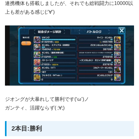
連携機体も搭載しましたが、それでも総戦闘力に10000以
上も差がある感じ(;’∀’)
ジオングが大暴れして勝利です(‘ω’)ノ
ガンティ、活躍ならず( ;∀;)
2本目:勝利