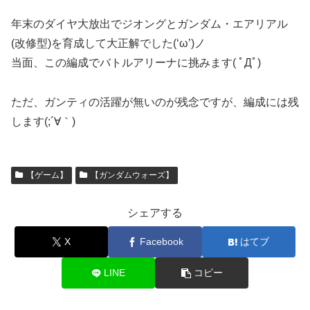
年末のダイヤ大放出でジオングとガンダム・エアリアル
(改修型)を育成して大正解でした(‘ω’)ノ
当面、この編成でバトルアリーナに挑みます( ﾟДﾟ)
ただ、ガンティの活躍が無いのが残念ですが、編成には残
します(;´∀｀)
【ゲーム】
【ガンダムウォーズ】
シェアする
X
Facebook
はてブ
LINE
コピー