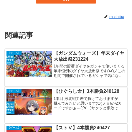
m-shiba
関連記事
【ガンダムウォーズ】年末ダイヤ
【ゲーム】
大放出祭231224
1年間の貯蓄ダイヤをガシャで使いまくる
年末恒例のダイヤ大放出祭です('ω')ノこの
期間で開催されているガシャで気になる
のが2つです。■ゆく年くる年！連携機体
セレクトガシャ･･･連携機体が1機しか所
有ないので補充したい( ﾟДﾟ)■クリスマ
【ひぐらし命】3本勝負240128
【ゲーム】
ス...
1本目:敗北戦力差で負けておりますが、
挑んでみたいと思います('ω')ノ☆6が2カ
ードですかぁ～(;´∀｀)サクッと惨敗です
('ω')ノ手も足もでませんでした( ;∀;)2本目:
勝利☆6が2カードで若干の戦力差があり
ますが、大丈夫かとは思い...
【ストⅤ】4本勝負240427
【ゲーム】