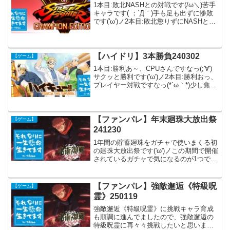
1本目:敗北NASHとの対戦です(/ω＼)苦手
キャラです( ；´Д｀)手も足も出ずに惨敗
です('ω')ノ2本目:敗北懲りずにNASHとの
再戦です('ω')好きにしてください･･･(/ω
＼)3本目:勝利LAURAとの対戦です(; ･`д･
´)...
【ハイドリ】3本勝負240302
【ゲーム】
1本目:勝利あ～、CPUさんですなっ(;'∀')
サクッと勝利です('ω')ノ2本目:勝利おっ、
プレイヤー対戦ですなっ(*´ω｀*)少し焦っ
て場面もありましたが、勝利できました(*
´ω｀*)ありがとうございました('ω')ノ3本
目:勝利ん～、...
【ファンパレ】年末廻珠大放出祭
【ゲーム】
241230
1年間の貯蓄廻珠をガチャで使いまくる初
の廻珠大放出祭です('ω')ノこの期間で開催
されているガチャで気になるのが1つで
す。■ピックアップ劇場版呪術廻戦0ガチ
ャ第3弾･･･大義/夏油傑の一択('ω')今年は
廻珠が61255個！！('ω')夏頃...
【ファンパレ】強敵邂逅《特級呪
【ゲーム】
霊》250119
強敵邂逅《特級呪霊》に挑戦キャラ育成
も順調に進んでましたので、強敵邂逅の
特級呪霊に再々々挑戦したいと思います(