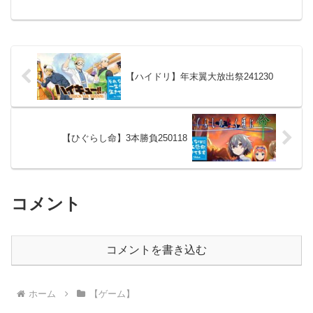
;∀;)HARD編成はこちら('ω')ノ虎杖悠仁・
伏黒恵・釘崎野薔薇はLV150・グレード
15・スキルLV10まで上げまくり、回...
【ハイドリ】年末翼大放出祭241230
【ひぐらし命】3本勝負250118
コメント
コメントを書き込む
ホーム
【ゲーム】